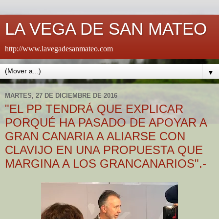
LA VEGA DE SAN MATEO
http://www.lavegadesanmateo.com
▼
MARTES, 27 DE DICIEMBRE DE 2016
"EL PP TENDRÁ QUE EXPLICAR
PORQUÉ HA PASADO DE APOYAR A
GRAN CANARIA A ALIARSE CON
CLAVIJO EN UNA PROPUESTA QUE
MARGINA A LOS GRANCANARIOS".-